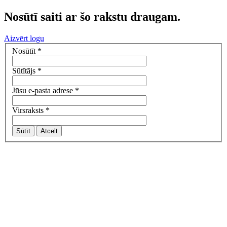
Nosūtī saiti ar šo rakstu draugam.
Aizvērt logu
Nosūtīt
*
Sūtītājs
*
Jūsu e-pasta adrese
*
Virsraksts
*
Sūtīt
Atcelt