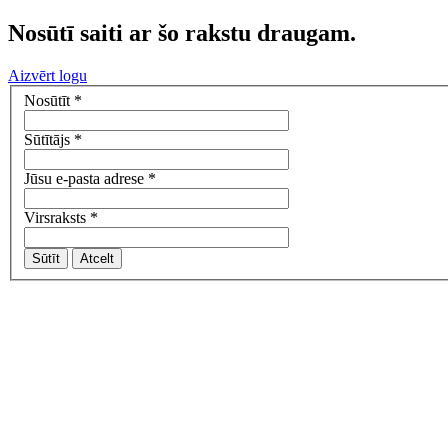
Nosūtī saiti ar šo rakstu draugam.
Aizvērt logu
Nosūtīt
*
Sūtītājs
*
Jūsu e-pasta adrese
*
Virsraksts
*
Sūtīt
Atcelt