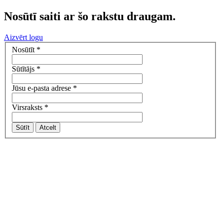
Nosūtī saiti ar šo rakstu draugam.
Aizvērt logu
Nosūtīt
*
Sūtītājs
*
Jūsu e-pasta adrese
*
Virsraksts
*
Sūtīt
Atcelt