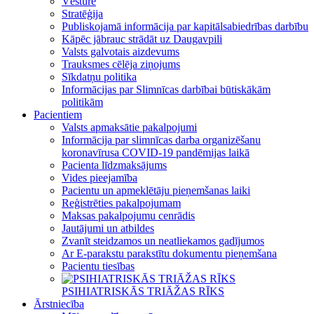
Vēsture
Stratēģija
Publiskojamā informācija par kapitālsabiedrības darbību
Kāpēc jābrauc strādāt uz Daugavpili
Valsts galvotais aizdevums
Trauksmes cēlēja ziņojums
Sīkdatņu politika
Informācijas par Slimnīcas darbībai būtiskākām
politikām
Pacientiem
Valsts apmaksātie pakalpojumi
Informācija par slimnīcas darba organizēšanu
koronavīrusa COVID-19 pandēmijas laikā
Pacienta līdzmaksājums
Vides pieejamība
Pacientu un apmeklētāju pieņemšanas laiki
Reģistrēties pakalpojumam
Maksas pakalpojumu cenrādis
Jautājumi un atbildes
Zvanīt steidzamos un neatliekamos gadījumos
Ar E-parakstu parakstītu dokumentu pieņemšana
Pacientu tiesības
PSIHIATRISKĀS TRIĀŽAS RĪKS
Ārstniecība