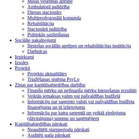
Mājas veselības aprūpe
Ambulatorā palīdzība
Dienas stacionārs
Multiprofesionālā komanda
Rehabilitācija
Stacionārā palīdzība
Psihiskās saslimšanas
Sociālie pakalpojumi
Ilgstošas sociālās aprūpes un rehabilitācijas institūcija
Darbnīcas
Iepirkumi
Izsoles
Projekti
Projektu aktualitātes
Triažēšanas sistēma PsyLo
Ziņas par kapitālsabiedrības darbību
Finanšu mērķu un nefinanšu mērķu īstenošanas rezultāti
Veiktās iemaksas valsts vai pašvaldības budžetā
Informāciju par saņemto valsts vai pašvaldības budžeta
finansējumu un tā izlietojumu
Informācija par katra saņemtā un veiktā ziedojuma
(dāvinājuma) summu un saņēmējiem
Kapitālsabiedrības pārskati
Neauditēti starpperiodu pārskati
Auditēti gada pārskati