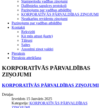
Starpperiodu vadības ziņojumi
Dalībnieku sapulces protokoli
Paziņojums par vadības atbildību
KORPORATĪVĀS PĀRVALDĪBAS ZIŅOJUMI
Neatkarīgu revidentu ziņojumi
Paziņojums par vadības atbildību
Kontakti
Rekvizīti
Kā mūs atrast (karte)
Tālruņi
Saites
Anonīmi ziņot valdei
Pieraksts
Pieraksta atteikšana
KORPORATĪVĀS PĀRVALDĪBAS
ZIŅOJUMI
KORPORATĪVĀS PĀRVALDĪBAS ZIŅOJUMI
Detaļas
Izveidots 15 Janvāris 2025
Kategorija:
KORPORATĪVĀS PĀRVALDĪBAS
ZIŅOJUMI