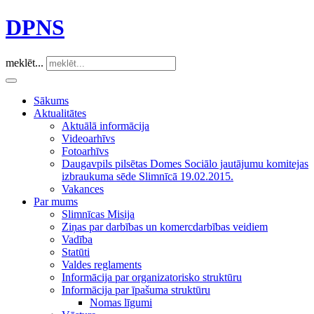
DPNS
meklēt...
Sākums
Aktualitātes
Aktuālā informācija
Videoarhīvs
Fotoarhīvs
Daugavpils pilsētas Domes Sociālo jautājumu komitejas
izbraukuma sēde Slimnīcā 19.02.2015.
Vakances
Par mums
Slimnīcas Misija
Ziņas par darbības un komercdarbības veidiem
Vadība
Statūti
Valdes reglaments
Informācija par organizatorisko struktūru
Informācija par īpašuma struktūru
Nomas līgumi