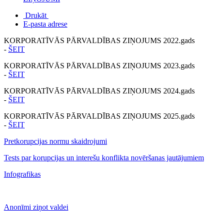
Drukāt
E-pasta adrese
KORPORATĪVĀS PĀRVALDĪBAS ZIŅOJUMS 2022.gads
-
ŠEIT
KORPORATĪVĀS PĀRVALDĪBAS ZIŅOJUMS 2023.gads
-
ŠEIT
KORPORATĪVĀS PĀRVALDĪBAS ZIŅOJUMS 2024.gads
-
ŠEIT
KORPORATĪVĀS PĀRVALDĪBAS ZIŅOJUMS 2025.gads
-
ŠEIT
Pretkorupcijas normu skaidrojumi
Tests par korupcijas un interešu konflikta novēršanas jautājumiem
Infografikas
Anonīmi ziņot valdei