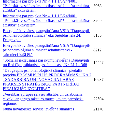
Informācija par projekta Nr. 4.1.1.1/3/24/I/001
“Psihiskās veselības ārstniecības iestāžu infrastruktūras
3068
attīstība” aktivitātēm
Informācija par projekta Nr. 4.1.1.1/3/24/I/001
“Psihiskās veselības ārstniecības iestāžu infrastruktūras
3269
attīstība” aktivitātēm
Energoefektivitātes paaugstināšana VSIA “Daugavpils
psihoneiroloģiskā slimnīca” ēkā Siguldas ielā 24,
8135
Daugavpilī
Energoefektivitātes paaugstināšana VSIA “Daugavpils
psihoneiroloģiskā slimnīca” administratīvi -
8212
saimnieciskajā ēkā
"Sociālās iekļaušanās pasākumu ieviešana Daugavpils
14447
un Rokišķu psihiatriskajās slimnīcās”, Nr. LLI – 368
“Daugavpils psihoneiroloģiskā slimnīca” piedalās
projektā ERASMUS PLUS PROGRAMMAS ‘’ KA 2
- SADARBĪBA UN INOVĀCIJA LABĀS
10237
PRAKSES STRATĒĢISKAI PARTNERĪBAI
PIEAUGUŠO IZGLĪTĪBĀ’’
„Veselības aprūpes servisu attīstība un uzlabošana
cilvēku ar garīgo raksturo traucējumiem pārrobežu
22594
reģionos.”
Jauna novatoriska servisa ievešana slimnīcās
21176