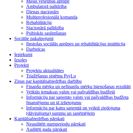
Mājas veselības aprūpe
Ambulatorā palīdzība
Dienas stacionārs
Multiprofesionālā komanda
Rehabilitācija
Stacionārā palīdzība
Psihiskās saslimšanas
Sociālie pakalpojumi
Ilgstošas sociālās aprūpes un rehabilitācijas institūcija
Darbnīcas
Iepirkumi
Izsoles
Projekti
Projektu aktualitātes
Triažēšanas sistēma PsyLo
Ziņas par kapitālsabiedrības darbību
Finanšu mērķu un nefinanšu mērķu īstenošanas rezultāti
Veiktās iemaksas valsts vai pašvaldības budžetā
Informāciju par saņemto valsts vai pašvaldības budžeta
finansējumu un tā izlietojumu
Informācija par katra saņemtā un veiktā ziedojuma
(dāvinājuma) summu un saņēmējiem
Kapitālsabiedrības pārskati
Neauditēti starpperiodu pārskati
Auditēti gada pārskati