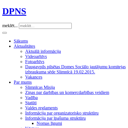
DPNS
meklēt...
Sākums
Aktualitātes
Aktuālā informācija
Videoarhīvs
Fotoarhīvs
Daugavpils pilsētas Domes Sociālo jautājumu komitejas
izbraukuma sēde Slimnīcā 19.02.2015.
Vakances
Par mums
Slimnīcas Misija
Ziņas par darbības un komercdarbības veidiem
Vadība
Statūti
Valdes reglaments
Informācija par organizatorisko struktūru
Informācija par īpašuma struktūru
Nomas līgumi