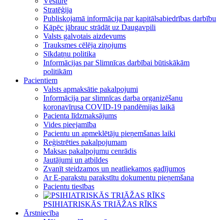
Vēsture
Stratēģija
Publiskojamā informācija par kapitālsabiedrības darbību
Kāpēc jābrauc strādāt uz Daugavpili
Valsts galvotais aizdevums
Trauksmes cēlēja ziņojums
Sīkdatņu politika
Informācijas par Slimnīcas darbībai būtiskākām
politikām
Pacientiem
Valsts apmaksātie pakalpojumi
Informācija par slimnīcas darba organizēšanu
koronavīrusa COVID-19 pandēmijas laikā
Pacienta līdzmaksājums
Vides pieejamība
Pacientu un apmeklētāju pieņemšanas laiki
Reģistrēties pakalpojumam
Maksas pakalpojumu cenrādis
Jautājumi un atbildes
Zvanīt steidzamos un neatliekamos gadījumos
Ar E-parakstu parakstītu dokumentu pieņemšana
Pacientu tiesības
PSIHIATRISKĀS TRIĀŽAS RĪKS
Ārstniecība