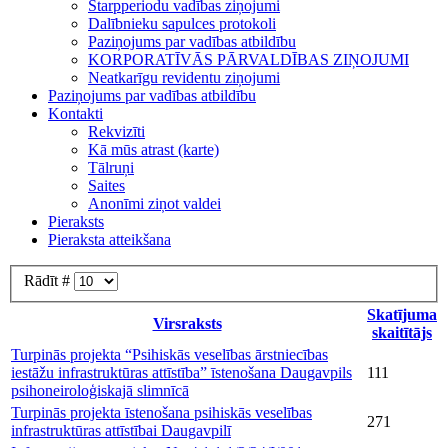
Starpperiodu vadības ziņojumi
Dalībnieku sapulces protokoli
Paziņojums par vadības atbildību
KORPORATĪVĀS PĀRVALDĪBAS ZIŅOJUMI
Neatkarīgu revidentu ziņojumi
Paziņojums par vadības atbildību
Kontakti
Rekvizīti
Kā mūs atrast (karte)
Tālruņi
Saites
Anonīmi ziņot valdei
Pieraksts
Pieraksta atteikšana
Rādīt #
Skatījuma
Virsraksts
skaitītājs
Turpinās projekta “Psihiskās veselības ārstniecības
iestāžu infrastruktūras attīstība” īstenošana Daugavpils
111
psihoneiroloģiskajā slimnīcā
Turpinās projekta īstenošana psihiskās veselības
271
infrastruktūras attīstībai Daugavpilī