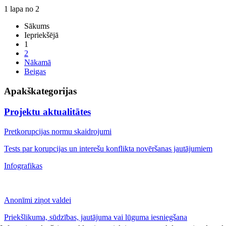
1 lapa no 2
Sākums
Iepriekšējā
1
2
Nākamā
Beigas
Apakškategorijas
Projektu aktualitātes
Pretkorupcijas normu skaidrojumi
Tests par korupcijas un interešu konflikta novēršanas jautājumiem
Infografikas
Anonīmi ziņot valdei
Priekšlikuma, sūdzības, jautājuma vai lūguma iesniegšana