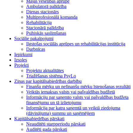
Mājas veselības aprūpe
Ambulatorā palīdzība
Dienas stacionārs
Multiprofesionālā komanda
Rehabilitācija
Stacionārā palīdzība
Psihiskās saslimšanas
Sociālie pakalpojumi
Ilgstošas sociālās aprūpes un rehabilitācijas institūcija
Darbnīcas
Iepirkumi
Izsoles
Projekti
Projektu aktualitātes
Triažēšanas sistēma PsyLo
Ziņas par kapitālsabiedrības darbību
Finanšu mērķu un nefinanšu mērķu īstenošanas rezultāti
Veiktās iemaksas valsts vai pašvaldības budžetā
Informāciju par saņemto valsts vai pašvaldības budžeta
finansējumu un tā izlietojumu
Informācija par katra saņemtā un veiktā ziedojuma
(dāvinājuma) summu un saņēmējiem
Kapitālsabiedrības pārskati
Neauditēti starpperiodu pārskati
Auditēti gada pārskati