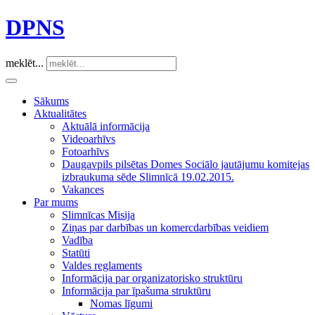
DPNS
meklēt...
Sākums
Aktualitātes
Aktuālā informācija
Videoarhīvs
Fotoarhīvs
Daugavpils pilsētas Domes Sociālo jautājumu komitejas
izbraukuma sēde Slimnīcā 19.02.2015.
Vakances
Par mums
Slimnīcas Misija
Ziņas par darbības un komercdarbības veidiem
Vadība
Statūti
Valdes reglaments
Informācija par organizatorisko struktūru
Informācija par īpašuma struktūru
Nomas līgumi