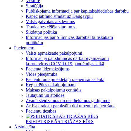
Vēsture
Stratēģija
Publiskojamā informācija par kapitālsabiedrības darbību
Kāpēc jābrauc strādāt uz Daugavpili
Valsts galvotais aizdevums
Trauksmes cēlēja ziņojums
Sīkdatņu politika
Informācijas par Slimnīcas darbībai būtiskākām
politikām
Pacientiem
Valsts apmaksātie pakalpojumi
Informācija par slimnīcas darba organizēšanu
koronavīrusa COVID-19 pandēmijas laikā
Pacienta līdzmaksājums
Vides pieejamība
Pacientu un apmeklētāju pieņemšanas laiki
Reģistrēties pakalpojumam
Maksas pakalpojumu cenrādis
Jautājumi un atbildes
Zvanīt steidzamos un neatliekamos gadījumos
Ar E-parakstu parakstītu dokumentu pieņemšana
Pacientu tiesības
PSIHIATRISKĀS TRIĀŽAS RĪKS
Ārstniecība