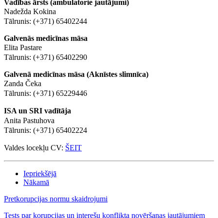
Vadības ārsts (ambulatorie jautājumi)
Nadežda Kokina
Tālrunis: (+371) 65402244
Galvenās medicīnas māsa
Elita Pastare
Tālrunis: (+371) 65402290
Galvenā medicīnas māsa (Aknīstes slimnīca)
Zanda Čeka
Tālrunis: (+371) 65229446
ISA un SRI vadītāja
Anita Pastuhova
Tālrunis: (+371) 65402224
Valdes locekļu CV:
ŠEIT
Iepriekšējā
Nākamā
Pretkorupcijas normu skaidrojumi
Tests par korupcijas un interešu konflikta novēršanas jautājumiem