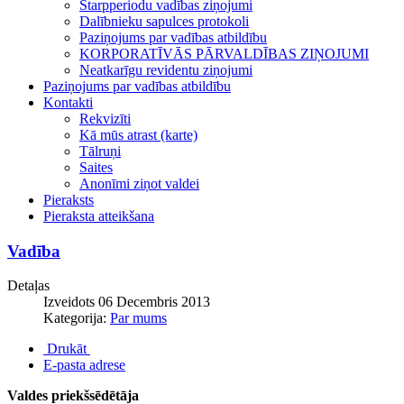
Starpperiodu vadības ziņojumi
Dalībnieku sapulces protokoli
Paziņojums par vadības atbildību
KORPORATĪVĀS PĀRVALDĪBAS ZIŅOJUMI
Neatkarīgu revidentu ziņojumi
Paziņojums par vadības atbildību
Kontakti
Rekvizīti
Kā mūs atrast (karte)
Tālruņi
Saites
Anonīmi ziņot valdei
Pieraksts
Pieraksta atteikšana
Vadība
Detaļas
Izveidots 06 Decembris 2013
Kategorija:
Par mums
Drukāt
E-pasta adrese
Valdes priekšsēdētāja