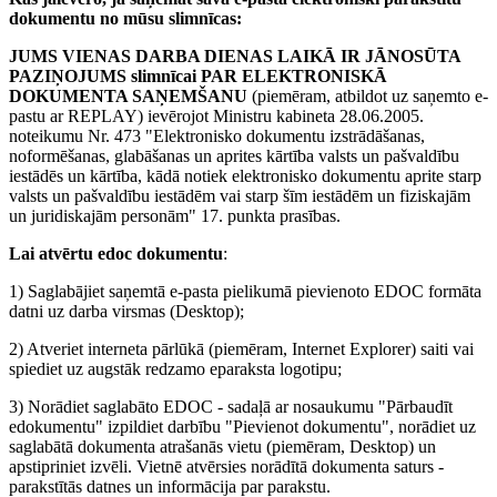
dokumentu no mūsu slimnīcas:
JUMS VIENAS DARBA DIENAS LAIKĀ IR JĀNOSŪTA
PAZIŅOJUMS slimnīcai PAR ELEKTRONISKĀ
DOKUMENTA SAŅEMŠANU
(piemēram, atbildot uz saņemto e-
pastu ar REPLAY) ievērojot Ministru kabineta 28.06.2005.
noteikumu Nr. 473 "Elektronisko dokumentu izstrādāšanas,
noformēšanas, glabāšanas un aprites kārtība valsts un pašvaldību
iestādēs un kārtība, kādā notiek elektronisko dokumentu aprite starp
valsts un pašvaldību iestādēm vai starp šīm iestādēm un fiziskajām
un juridiskajām personām" 17. punkta prasības.
Lai atvērtu edoc dokumentu
:
1) Saglabājiet saņemtā e-pasta pielikumā pievienoto EDOC formāta
datni uz darba virsmas (Desktop);
2) Atveriet interneta pārlūkā (piemēram, Internet Explorer) saiti vai
spiediet uz augstāk redzamo eparaksta logotipu;
3) Norādiet saglabāto EDOC - sadaļā ar nosaukumu "Pārbaudīt
edokumentu" izpildiet darbību "Pievienot dokumentu", norādiet uz
saglabātā dokumenta atrašanās vietu (piemēram, Desktop) un
apstipriniet izvēli. Vietnē atvērsies norādītā dokumenta saturs -
parakstītās datnes un informācija par parakstu.