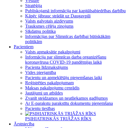
Vēsture
Stratēģija
Publiskojamā informācija par kapitālsabiedrības darbību
Kāpēc jābrauc strādāt uz Daugavpili
Valsts galvotais aizdevums
Trauksmes cēlēja ziņojums
Sīkdatņu politika
Informācijas par Slimnīcas darbībai būtiskākām
politikām
Pacientiem
Valsts apmaksātie pakalpojumi
Informācija par slimnīcas darba organizēšanu
koronavīrusa COVID-19 pandēmijas laikā
Pacienta līdzmaksājums
Vides pieejamība
Pacientu un apmeklētāju pieņemšanas laiki
Reģistrēties pakalpojumam
Maksas pakalpojumu cenrādis
Jautājumi un atbildes
Zvanīt steidzamos un neatliekamos gadījumos
Ar E-parakstu parakstītu dokumentu pieņemšana
Pacientu tiesības
PSIHIATRISKĀS TRIĀŽAS RĪKS
Ārstniecība