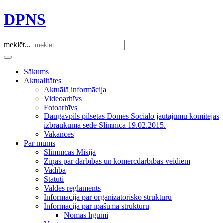
DPNS
meklēt...
Sākums
Aktualitātes
Aktuālā informācija
Videoarhīvs
Fotoarhīvs
Daugavpils pilsētas Domes Sociālo jautājumu komitejas
izbraukuma sēde Slimnīcā 19.02.2015.
Vakances
Par mums
Slimnīcas Misija
Ziņas par darbības un komercdarbības veidiem
Vadība
Statūti
Valdes reglaments
Informācija par organizatorisko struktūru
Informācija par īpašuma struktūru
Nomas līgumi