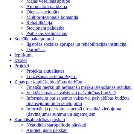
Mājas veselības aprūpe
Ambulatorā palīdzība
Dienas stacionārs
Multiprofesionālā komanda
Rehabilitācija
Stacionārā palīdzība
Psihiskās saslimšanas
Sociālie pakalpojumi
Ilgstošas sociālās aprūpes un rehabilitācijas institūcija
Darbnīcas
Iepirkumi
Izsoles
Projekti
Projektu aktualitātes
Triažēšanas sistēma PsyLo
Ziņas par kapitālsabiedrības darbību
Finanšu mērķu un nefinanšu mērķu īstenošanas rezultāti
Veiktās iemaksas valsts vai pašvaldības budžetā
Informāciju par saņemto valsts vai pašvaldības budžeta
finansējumu un tā izlietojumu
Informācija par katra saņemtā un veiktā ziedojuma
(dāvinājuma) summu un saņēmējiem
Kapitālsabiedrības pārskati
Neauditēti starpperiodu pārskati
Auditēti gada pārskati