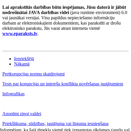
Lai aprakstītās darbības būtu iespējamas, Jūsu datorā ir jābūt
nodrošinātai JAVA darbības videi
(java runtime environment) 6.0
vai jaunākai versijai. Visu papildus nepieciešamo informāciju
darbam ar elektroniskajiem dokumentiem, kas parakstīti ar drošu
elektronisko parakstu, Jūs varat atrast interneta vietnē
www.eparaksts.lv
.
Iepriekšējā
Nākamā
Pretkorupcijas normu skaidrojumi
Tests par korupcijas un interešu konflikta novēršanas jautājumiem
Infografikas
Anonīmi ziņot valdei
Priekšlikuma, sūdzības, jautājuma vai lūguma iesniegšana
Informējam, ka šajā tīmekļa vietnē tiek izmantotas sīkdatnes (angļu val.