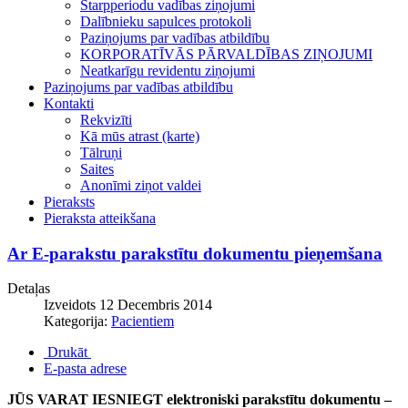
Starpperiodu vadības ziņojumi
Dalībnieku sapulces protokoli
Paziņojums par vadības atbildību
KORPORATĪVĀS PĀRVALDĪBAS ZIŅOJUMI
Neatkarīgu revidentu ziņojumi
Paziņojums par vadības atbildību
Kontakti
Rekvizīti
Kā mūs atrast (karte)
Tālruņi
Saites
Anonīmi ziņot valdei
Pieraksts
Pieraksta atteikšana
Ar E-parakstu parakstītu dokumentu pieņemšana
Detaļas
Izveidots 12 Decembris 2014
Kategorija:
Pacientiem
Drukāt
E-pasta adrese
JŪS VARAT IESNIEGT elektroniski parakstītu dokumentu –