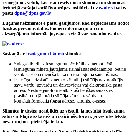
iesniegumu, vētuli, kas ir adresēts mūsu slimnīcai un slimnīcas
teritorijā esošajai sociālās aprūpes institūcijai uz
e-adresi
vai e-
pastu
dpns@dpns.gov.lv
Lūgums neizmantot e-pastu gadījumos, kad nepieciešams nodot
fiziskās personas datus, komercinformāciju un citu
aizsargājamu informāciju, e-pasts vietā var izmantot e-adresi.
Saskaņā ar
Iesniegumu likumu
slimnīca
:
Sniegs atbildi uz iesniegumu pēc būtības, ņemot vērā
iesniegumā minētā jautājuma risināšanas steidzamību, bet ne
vēlāk kā viena mēneša laikā no iesnieguma saņemšanas.
Ir tiesīga neizskatīt saņemto vēstuli, ja sūtītājs nav norādījis
savu vārdu, uzvārdu un dzīvesvietas vai elektroniskā pasta
adresi. Vēstule jānoformē atbilstoši lietišķas sarakstes
prasībām un jānorāda sūtītāja vārds, uzvārds un
kontaktinformācija (pasta adrese, tālrunis, e-pasts).
Slimnīca ir tiesīga neatbildēt uz vēstuli, ja nosūtītā iesnieguma
saturs ir klaji aizskarošs un izaicinošs, kā arī, ja vēstules tekstā
nevar nojaust pieteicēja teikto.
Kas jāievēro, ja saņemat savā e-pastā elektroniski parakstītu