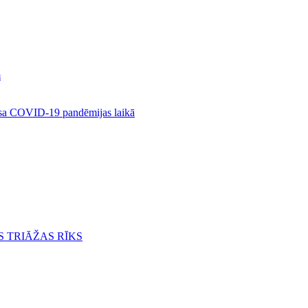
m
rusa COVID-19 pandēmijas laikā
S TRIĀŽAS RĪKS