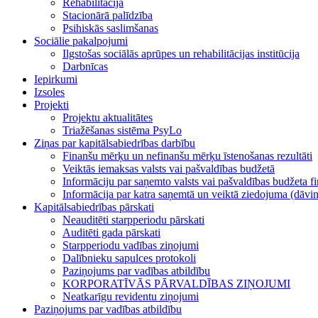
Rehabilitācija
Stacionārā palīdzība
Psihiskās saslimšanas
Sociālie pakalpojumi
Ilgstošas sociālās aprūpes un rehabilitācijas institūcija
Darbnīcas
Iepirkumi
Izsoles
Projekti
Projektu aktualitātes
Triažēšanas sistēma PsyLo
Ziņas par kapitālsabiedrības darbību
Finanšu mērķu un nefinanšu mērķu īstenošanas rezultāti
Veiktās iemaksas valsts vai pašvaldības budžetā
Informāciju par saņemto valsts vai pašvaldības budžeta f
Informācija par katra saņemtā un veiktā ziedojuma (dā
Kapitālsabiedrības pārskati
Neauditēti starpperiodu pārskati
Auditēti gada pārskati
Starpperiodu vadības ziņojumi
Dalībnieku sapulces protokoli
Paziņojums par vadības atbildību
KORPORATĪVĀS PĀRVALDĪBAS ZIŅOJUMI
Neatkarīgu revidentu ziņojumi
Paziņojums par vadības atbildību