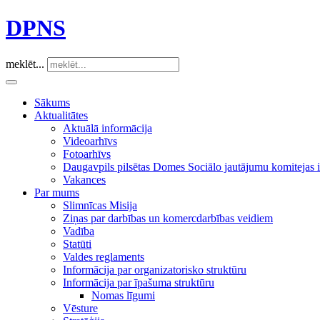
DPNS
meklēt...
Sākums
Aktualitātes
Aktuālā informācija
Videoarhīvs
Fotoarhīvs
Daugavpils pilsētas Domes Sociālo jautājumu komitejas
Vakances
Par mums
Slimnīcas Misija
Ziņas par darbības un komercdarbības veidiem
Vadība
Statūti
Valdes reglaments
Informācija par organizatorisko struktūru
Informācija par īpašuma struktūru
Nomas līgumi
Vēsture