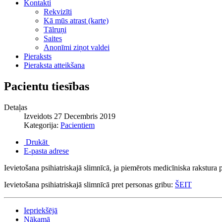
Kontakti
Rekvizīti
Kā mūs atrast (karte)
Tālruņi
Saites
Anonīmi ziņot valdei
Pieraksts
Pieraksta atteikšana
Pacientu tiesības
Detaļas
Izveidots 27 Decembris 2019
Kategorija:
Pacientiem
Drukāt
E-pasta adrese
Ievietošana psihiatriskajā slimnīcā, ja piemērots medicīniska rakstura 
Ievietošana psihiatriskajā slimnīcā pret personas gribu:
ŠEIT
Iepriekšējā
Nākamā