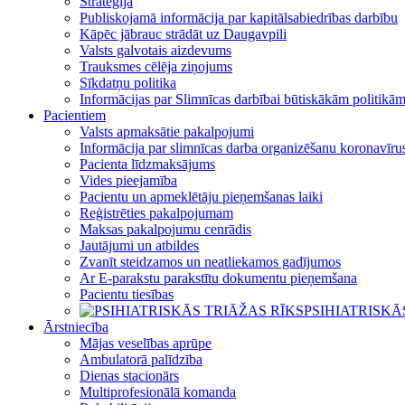
Stratēģija
Publiskojamā informācija par kapitālsabiedrības darbību
Kāpēc jābrauc strādāt uz Daugavpili
Valsts galvotais aizdevums
Trauksmes cēlēja ziņojums
Sīkdatņu politika
Informācijas par Slimnīcas darbībai būtiskākām politikā
Pacientiem
Valsts apmaksātie pakalpojumi
Informācija par slimnīcas darba organizēšanu koronavī
Pacienta līdzmaksājums
Vides pieejamība
Pacientu un apmeklētāju pieņemšanas laiki
Reģistrēties pakalpojumam
Maksas pakalpojumu cenrādis
Jautājumi un atbildes
Zvanīt steidzamos un neatliekamos gadījumos
Ar E-parakstu parakstītu dokumentu pieņemšana
Pacientu tiesības
PSIHIATRISKĀ
Ārstniecība
Mājas veselības aprūpe
Ambulatorā palīdzība
Dienas stacionārs
Multiprofesionālā komanda