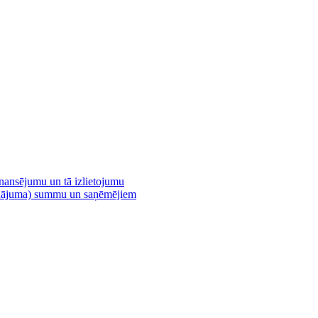
inansējumu un tā izlietojumu
vinājuma) summu un saņēmējiem