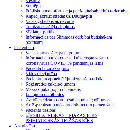
Vēsture
Stratēģija
Publiskojamā informācija par kapitālsabiedrības darbību
Kāpēc jābrauc strādāt uz Daugavpili
Valsts galvotais aizdevums
Trauksmes cēlēja ziņojums
Sīkdatņu politika
Informācijas par Slimnīcas darbībai būtiskākām
politikām
Pacientiem
Valsts apmaksātie pakalpojumi
Informācija par slimnīcas darba organizēšanu
koronavīrusa COVID-19 pandēmijas laikā
Pacienta līdzmaksājums
Vides pieejamība
Pacientu un apmeklētāju pieņemšanas laiki
Reģistrēties pakalpojumam
Maksas pakalpojumu cenrādis
Jautājumi un atbildes
Zvanīt steidzamos un neatliekamos gadījumos
Ar E-parakstu parakstītu dokumentu pieņemšana
Pacientu tiesības
PSIHIATRISKĀS TRIĀŽAS RĪKS
Ārstniecība