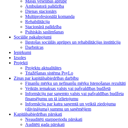
Mājas veselības aprūpe
Ambulatorā palīdzība
Dienas stacionārs
Multiprofesionālā komanda
Rehabilitācija
Stacionārā palīdzība
Psihiskās saslimšanas
Sociālie pakalpojumi
Ilgstošas sociālās aprūpes un rehabilitācijas institūcija
Darbnīcas
Iepirkumi
Izsoles
Projekti
Projektu aktualitātes
Triažēšanas sistēma PsyLo
Ziņas par kapitālsabiedrības darbību
Finanšu mērķu un nefinanšu mērķu īstenošanas rezultāti
Veiktās iemaksas valsts vai pašvaldības budžetā
Informāciju par saņemto valsts vai pašvaldības budžeta
finansējumu un tā izlietojumu
Informācija par katra saņemtā un veiktā ziedojuma
(dāvinājuma) summu un saņēmējiem
Kapitālsabiedrības pārskati
Neauditēti starpperiodu pārskati
Auditēti gada pārskati