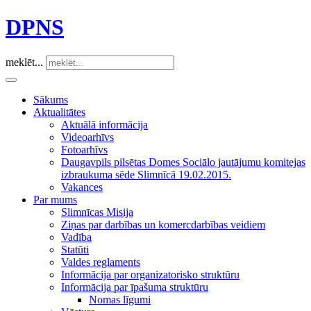
DPNS
meklēt...
Sākums
Aktualitātes
Aktuālā informācija
Videoarhīvs
Fotoarhīvs
Daugavpils pilsētas Domes Sociālo jautājumu komitejas
izbraukuma sēde Slimnīcā 19.02.2015.
Vakances
Par mums
Slimnīcas Misija
Ziņas par darbības un komercdarbības veidiem
Vadība
Statūti
Valdes reglaments
Informācija par organizatorisko struktūru
Informācija par īpašuma struktūru
Nomas līgumi