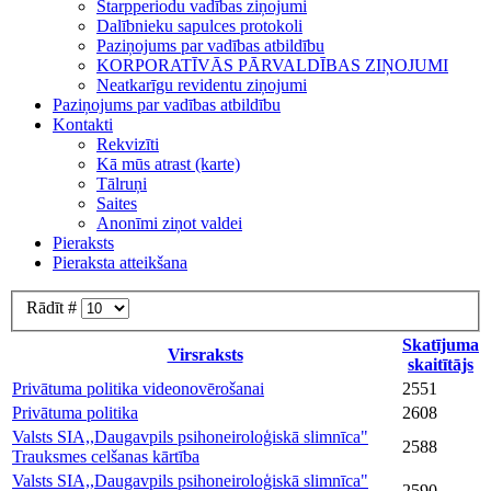
Starpperiodu vadības ziņojumi
Dalībnieku sapulces protokoli
Paziņojums par vadības atbildību
KORPORATĪVĀS PĀRVALDĪBAS ZIŅOJUMI
Neatkarīgu revidentu ziņojumi
Paziņojums par vadības atbildību
Kontakti
Rekvizīti
Kā mūs atrast (karte)
Tālruņi
Saites
Anonīmi ziņot valdei
Pieraksts
Pieraksta atteikšana
Rādīt #
Skatījuma
Virsraksts
skaitītājs
Privātuma politika videonovērošanai
2551
Privātuma politika
2608
Valsts SIA,,Daugavpils psihoneiroloģiskā slimnīca"
2588
Trauksmes celšanas kārtība
Valsts SIA,,Daugavpils psihoneiroloģiskā slimnīca"
2590