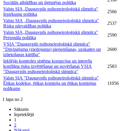
Sociālās atbildības un ilgtspējas politika
Valsts SIA,,Daugavpils psihoneiroloģiskā slimnīca"
2566
Iepirkumu politika
Valsts SIA ,,Daugavpils psihoneiroloģiskā slimnīca"
2537
Risku pārvaldības politika
Valsts SIA,,Daugavpils psihoneiroloģiskā slimnīca''
2590
Personāla politika
VSIA "Daugavpils psihoneiroloģiskā slimnīca"
"Dāvinājumu (ziedojumu) pieņemšanas, uzskaites un
2600
izlietošanas kārtība"
Iekšējās kontroles sistēma korupcijas un interešu
konflikta risku izvērtēšanai un novēršanai VSIA
2583
"Daugavpils psihoneiroloģiskā slimnīca"
Valsts SIA "Daugavpils psihoneiroloģiskā slimnīca"
Ētikas kodekss, ētikas komisija un ētikas komisijas
11056
nolikums
1 lapa no 2
Sākums
Iepriekšējā
1
2
Nākamā