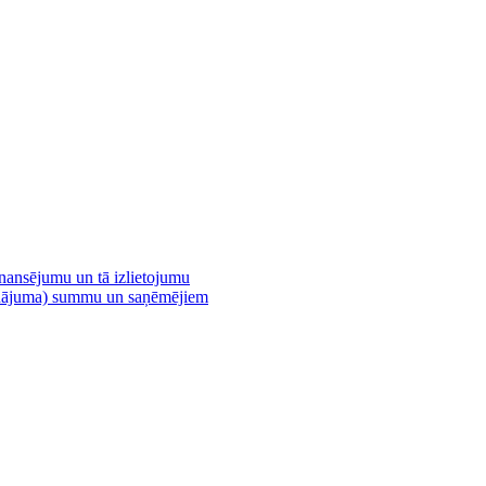
inansējumu un tā izlietojumu
vinājuma) summu un saņēmējiem