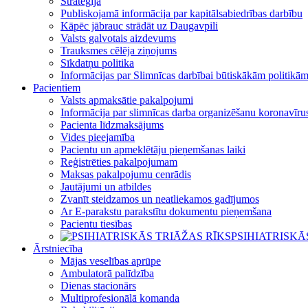
Stratēģija
Publiskojamā informācija par kapitālsabiedrības darbību
Kāpēc jābrauc strādāt uz Daugavpili
Valsts galvotais aizdevums
Trauksmes cēlēja ziņojums
Sīkdatņu politika
Informācijas par Slimnīcas darbībai būtiskākām politikā
Pacientiem
Valsts apmaksātie pakalpojumi
Informācija par slimnīcas darba organizēšanu koronavī
Pacienta līdzmaksājums
Vides pieejamība
Pacientu un apmeklētāju pieņemšanas laiki
Reģistrēties pakalpojumam
Maksas pakalpojumu cenrādis
Jautājumi un atbildes
Zvanīt steidzamos un neatliekamos gadījumos
Ar E-parakstu parakstītu dokumentu pieņemšana
Pacientu tiesības
PSIHIATRISKĀ
Ārstniecība
Mājas veselības aprūpe
Ambulatorā palīdzība
Dienas stacionārs
Multiprofesionālā komanda