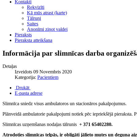
Kontakti
Rekvizīti
Kā mūs atrast (karte)
Tālruņi
Saites
Anonīmi ziņot valdei
Pieraksts
Pieraksta atteikšana
Informācija par slimnīcas darba organiz
Detaļas
Izveidots 09 Novembris 2020
Kategorija:
Pacientiem
Drukāt
E-pasta adrese
Slimnīca sniedz visus ambulatoros un stacionāros pakalpojumus.
Plānveidā ambulatorie pakalpojumi notiek pēc iepriekšējā pieraksta. Pi
Slimnīcas uzņemšanas nodaļas tālrunis
+ 371 65402280.
Atrodoties slimnīcas telpās, ir obligāti jālieto mutes un deguna a