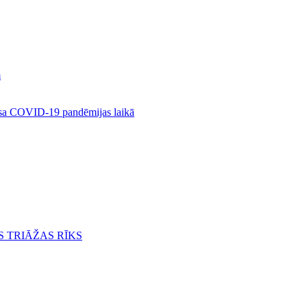
m
rusa COVID-19 pandēmijas laikā
S TRIĀŽAS RĪKS