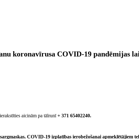
ēšanu koronavīrusa COVID-19 pandēmijas la
erakstīties aicinām pa tālrunī
+ 371 65402240.
izsargmaskas.
COVID-19 izplatības ierobežošanai apmeklētājiem telp