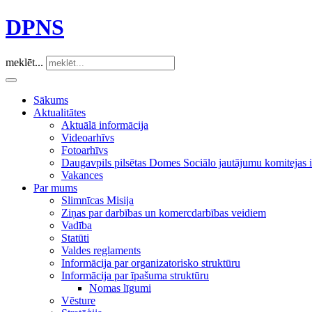
DPNS
meklēt...
Sākums
Aktualitātes
Aktuālā informācija
Videoarhīvs
Fotoarhīvs
Daugavpils pilsētas Domes Sociālo jautājumu komitejas
Vakances
Par mums
Slimnīcas Misija
Ziņas par darbības un komercdarbības veidiem
Vadība
Statūti
Valdes reglaments
Informācija par organizatorisko struktūru
Informācija par īpašuma struktūru
Nomas līgumi
Vēsture