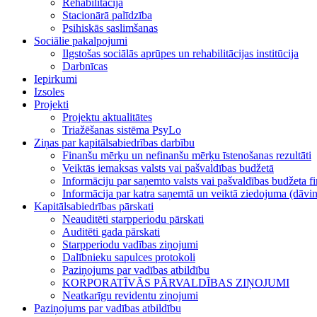
Rehabilitācija
Stacionārā palīdzība
Psihiskās saslimšanas
Sociālie pakalpojumi
Ilgstošas sociālās aprūpes un rehabilitācijas institūcija
Darbnīcas
Iepirkumi
Izsoles
Projekti
Projektu aktualitātes
Triažēšanas sistēma PsyLo
Ziņas par kapitālsabiedrības darbību
Finanšu mērķu un nefinanšu mērķu īstenošanas rezultāti
Veiktās iemaksas valsts vai pašvaldības budžetā
Informāciju par saņemto valsts vai pašvaldības budžeta f
Informācija par katra saņemtā un veiktā ziedojuma (dā
Kapitālsabiedrības pārskati
Neauditēti starpperiodu pārskati
Auditēti gada pārskati
Starpperiodu vadības ziņojumi
Dalībnieku sapulces protokoli
Paziņojums par vadības atbildību
KORPORATĪVĀS PĀRVALDĪBAS ZIŅOJUMI
Neatkarīgu revidentu ziņojumi
Paziņojums par vadības atbildību