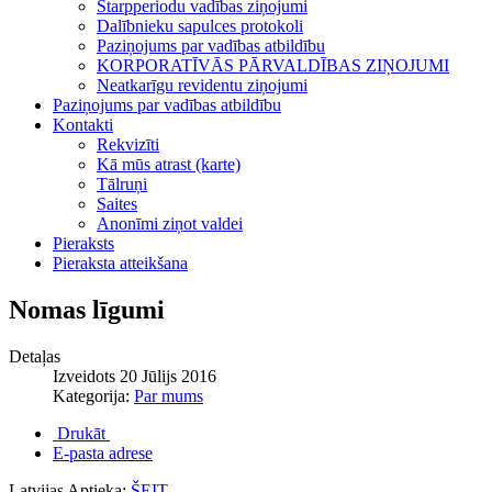
Starpperiodu vadības ziņojumi
Dalībnieku sapulces protokoli
Paziņojums par vadības atbildību
KORPORATĪVĀS PĀRVALDĪBAS ZIŅOJUMI
Neatkarīgu revidentu ziņojumi
Paziņojums par vadības atbildību
Kontakti
Rekvizīti
Kā mūs atrast (karte)
Tālruņi
Saites
Anonīmi ziņot valdei
Pieraksts
Pieraksta atteikšana
Nomas līgumi
Detaļas
Izveidots 20 Jūlijs 2016
Kategorija:
Par mums
Drukāt
E-pasta adrese
Latvijas Aptieka:
ŠEIT