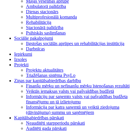
Mājas veselības aprūpe
Ambulatorā palīdzība
Dienas stacionārs
Multiprofesionālā komanda
Rehabilitācija
Stacionārā palīdzība
Psihiskās saslimšanas
Sociālie pakalpojumi
Ilgstošas sociālās aprūpes un rehabilitācijas institūcija
Darbnīcas
Iepirkumi
Izsoles
Projekti
Projektu aktualitātes
Triažēšanas sistēma PsyLo
Ziņas par kapitālsabiedrības darbību
Finanšu mērķu un nefinanšu mērķu īstenošanas rezultāti
Veiktās iemaksas valsts vai pašvaldības budžetā
Informāciju par saņemto valsts vai pašvaldības budžeta
finansējumu un tā izlietojumu
Informācija par katra saņemtā un veiktā ziedojuma
(dāvinājuma) summu un saņēmējiem
Kapitālsabiedrības pārskati
Neauditēti starpperiodu pārskati
Auditēti gada pārskati