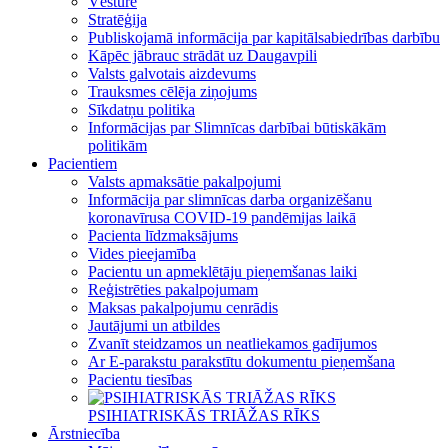
Vēsture
Stratēģija
Publiskojamā informācija par kapitālsabiedrības darbību
Kāpēc jābrauc strādāt uz Daugavpili
Valsts galvotais aizdevums
Trauksmes cēlēja ziņojums
Sīkdatņu politika
Informācijas par Slimnīcas darbībai būtiskākām
politikām
Pacientiem
Valsts apmaksātie pakalpojumi
Informācija par slimnīcas darba organizēšanu
koronavīrusa COVID-19 pandēmijas laikā
Pacienta līdzmaksājums
Vides pieejamība
Pacientu un apmeklētāju pieņemšanas laiki
Reģistrēties pakalpojumam
Maksas pakalpojumu cenrādis
Jautājumi un atbildes
Zvanīt steidzamos un neatliekamos gadījumos
Ar E-parakstu parakstītu dokumentu pieņemšana
Pacientu tiesības
PSIHIATRISKĀS TRIĀŽAS RĪKS
Ārstniecība