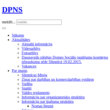
DPNS
meklēt...
Sākums
Aktualitātes
Aktuālā informācija
Videoarhīvs
Fotoarhīvs
Daugavpils pilsētas Domes Sociālo jautājumu komitejas
izbraukuma sēde Slimnīcā 19.02.2015.
Vakances
Par mums
Slimnīcas Misija
Ziņas par darbības un komercdarbības veidiem
Vadība
Statūti
Valdes reglaments
Informācija par organizatorisko struktūru
Informācija par īpašuma struktūru
Nomas līgumi