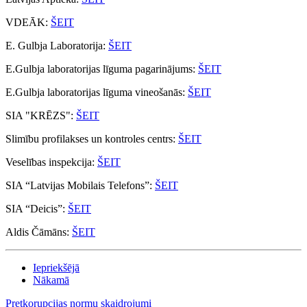
VDEĀK:
ŠEIT
E. Gulbja Laboratorija:
ŠEIT
E.Gulbja laboratorijas līguma pagarinājums:
ŠEIT
E.Gulbja laboratorijas līguma vineošanās:
ŠEIT
SIA "KRĒZS":
ŠEIT
Slimību profilakses un kontroles centrs:
ŠEIT
Veselības inspekcija:
ŠEIT
SIA “Latvijas Mobilais Telefons”:
ŠEIT
SIA “Deicis”:
ŠEIT
Aldis Čāmāns:
ŠEIT
Iepriekšējā
Nākamā
Pretkorupcijas normu skaidrojumi