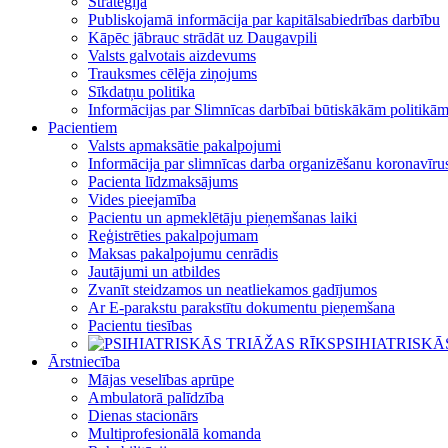
Stratēģija
Publiskojamā informācija par kapitālsabiedrības darbību
Kāpēc jābrauc strādāt uz Daugavpili
Valsts galvotais aizdevums
Trauksmes cēlēja ziņojums
Sīkdatņu politika
Informācijas par Slimnīcas darbībai būtiskākām politikā
Pacientiem
Valsts apmaksātie pakalpojumi
Informācija par slimnīcas darba organizēšanu koronavī
Pacienta līdzmaksājums
Vides pieejamība
Pacientu un apmeklētāju pieņemšanas laiki
Reģistrēties pakalpojumam
Maksas pakalpojumu cenrādis
Jautājumi un atbildes
Zvanīt steidzamos un neatliekamos gadījumos
Ar E-parakstu parakstītu dokumentu pieņemšana
Pacientu tiesības
PSIHIATRISKĀ
Ārstniecība
Mājas veselības aprūpe
Ambulatorā palīdzība
Dienas stacionārs
Multiprofesionālā komanda