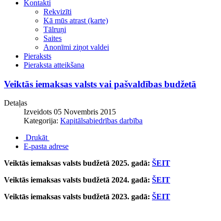
Kontakti
Rekvizīti
Kā mūs atrast (karte)
Tālruņi
Saites
Anonīmi ziņot valdei
Pieraksts
Pieraksta atteikšana
Veiktās iemaksas valsts vai pašvaldības budžetā
Detaļas
Izveidots 05 Novembris 2015
Kategorija:
Kapitālsabiedrības darbība
Drukāt
E-pasta adrese
Veiktās iemaksas valsts budžetā 2025. gadā:
ŠEIT
Veiktās iemaksas valsts budžetā 2024. gadā:
ŠEIT
Veiktās iemaksas valsts budžetā 2023. gadā:
ŠEIT