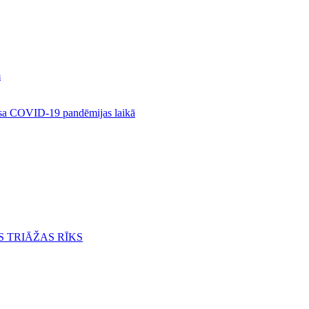
m
rusa COVID-19 pandēmijas laikā
S TRIĀŽAS RĪKS