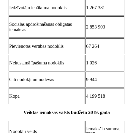
Iedzīvotāju ienākuma nodoklis
1 267 381
Sociālās apdrošināšanas obligātās
2 853 903
iemaksas
Pievienotās vērtības nodoklis
67 264
Nekustamā īpašuma nodoklis
1 026
Citi nodokļi un nodevas
9 944
Kopā
4 199 518
Veiktās iemaksas valsts budžetā 2019. gadā
Iemaksāta summa,
Nodokļu veids