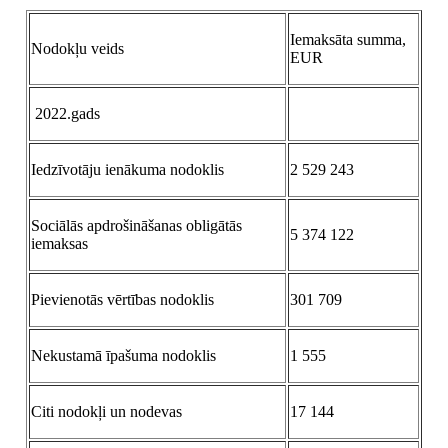
Iemaksāta summa,
Nodokļu veids
EUR
2022.gads
Iedzīvotāju ienākuma nodoklis
2 529 243
Sociālās apdrošināšanas obligātās
5 374 122
iemaksas
Pievienotās vērtības nodoklis
301 709
Nekustamā īpašuma nodoklis
1 555
Citi nodokļi un nodevas
17 144