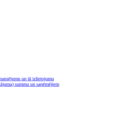
inansējumu un tā izlietojumu
vinājuma) summu un saņēmējiem