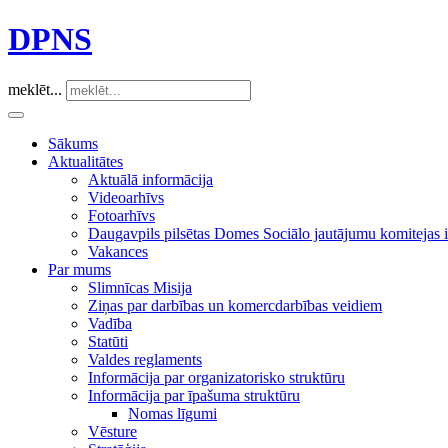
DPNS
meklēt...
Sākums
Aktualitātes
Aktuālā informācija
Videoarhīvs
Fotoarhīvs
Daugavpils pilsētas Domes Sociālo jautājumu komitejas
Vakances
Par mums
Slimnīcas Misija
Ziņas par darbības un komercdarbības veidiem
Vadība
Statūti
Valdes reglaments
Informācija par organizatorisko struktūru
Informācija par īpašuma struktūru
Nomas līgumi
Vēsture