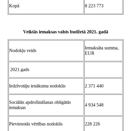
Kopā
8 223 773
Veiktās iemaksas valsts budžetā 2021. gadā
Iemaksāta summa,
Nodokļu veids
EUR
2021.gads
Iedzīvotāju ienākuma nodoklis
2 371 440
Sociālās apdrošināšanas obligātās
4 934 548
iemaksas
Pievienotās vērtības nodoklis
228 226