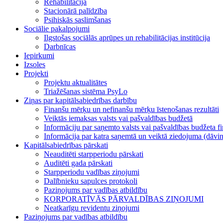
Rehabilitācija
Stacionārā palīdzība
Psihiskās saslimšanas
Sociālie pakalpojumi
Ilgstošas sociālās aprūpes un rehabilitācijas institūcija
Darbnīcas
Iepirkumi
Izsoles
Projekti
Projektu aktualitātes
Triažēšanas sistēma PsyLo
Ziņas par kapitālsabiedrības darbību
Finanšu mērķu un nefinanšu mērķu īstenošanas rezultāti
Veiktās iemaksas valsts vai pašvaldības budžetā
Informāciju par saņemto valsts vai pašvaldības budžeta f
Informācija par katra saņemtā un veiktā ziedojuma (dā
Kapitālsabiedrības pārskati
Neauditēti starpperiodu pārskati
Auditēti gada pārskati
Starpperiodu vadības ziņojumi
Dalībnieku sapulces protokoli
Paziņojums par vadības atbildību
KORPORATĪVĀS PĀRVALDĪBAS ZIŅOJUMI
Neatkarīgu revidentu ziņojumi
Paziņojums par vadības atbildību