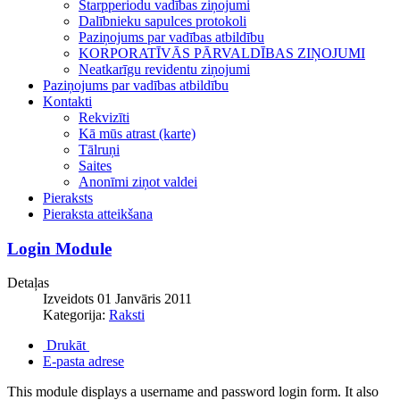
Starpperiodu vadības ziņojumi
Dalībnieku sapulces protokoli
Paziņojums par vadības atbildību
KORPORATĪVĀS PĀRVALDĪBAS ZIŅOJUMI
Neatkarīgu revidentu ziņojumi
Paziņojums par vadības atbildību
Kontakti
Rekvizīti
Kā mūs atrast (karte)
Tālruņi
Saites
Anonīmi ziņot valdei
Pieraksts
Pieraksta atteikšana
Login Module
Detaļas
Izveidots 01 Janvāris 2011
Kategorija:
Raksti
Drukāt
E-pasta adrese
This module displays a username and password login form. It also