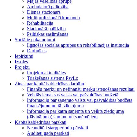
Mājas veselības aprūpe
Ambulatorā palīdzība
Dienas stacionārs
Multiprofesionālā komanda
Rehabilitācija
Stacionārā palīdzība
Psihiskās saslimšanas
Sociālie pakalpojumi
Ilgstošas sociālās aprūpes un rehabilitācijas institūcija
Darbnīcas
Iepirkumi
Izsoles
Projekti
Projektu aktualitātes
Triažēšanas sistēma PsyLo
Ziņas par kapitālsabiedrības darbību
Finanšu mērķu un nefinanšu mērķu īstenošanas rezultāti
Veiktās iemaksas valsts vai pašvaldības budžetā
Informāciju par saņemto valsts vai pašvaldības budžeta
finansējumu un tā izlietojumu
Informācija par katra saņemtā un veiktā ziedojuma
(dāvinājuma) summu un saņēmējiem
Kapitālsabiedrības pārskati
Neauditēti starpperiodu pārskati
Auditēti gada pārskati