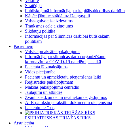
Vēsture
Stratēģija
Publiskojamā informācija par kapitālsabiedrības darbību
Kāpēc jābrauc strādāt uz Daugavpili
Valsts galvotais aizdevums
Trauksmes cēlēja ziņojums
Sīkdatņu politika
Informācijas par Slimnīcas darbībai būtiskākām
politikām
Pacientiem
Valsts apmaksātie pakalpojumi
Informācija par slimnīcas darba organizēšanu
koronavīrusa COVID-19 pandēmijas laikā
Pacienta līdzmaksājums
Vides pieejamība
Pacientu un apmeklētāju pieņemšanas laiki
Reģistrēties pakalpojumam
Maksas pakalpojumu cenrādis
Jautājumi un atbildes
Zvanīt steidzamos un neatliekamos gadījumos
Ar E-parakstu parakstītu dokumentu pieņemšana
Pacientu tiesības
PSIHIATRISKĀS TRIĀŽAS RĪKS
Ārstniecība