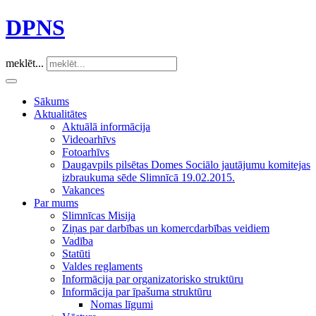
DPNS
meklēt...
Sākums
Aktualitātes
Aktuālā informācija
Videoarhīvs
Fotoarhīvs
Daugavpils pilsētas Domes Sociālo jautājumu komitejas
izbraukuma sēde Slimnīcā 19.02.2015.
Vakances
Par mums
Slimnīcas Misija
Ziņas par darbības un komercdarbības veidiem
Vadība
Statūti
Valdes reglaments
Informācija par organizatorisko struktūru
Informācija par īpašuma struktūru
Nomas līgumi